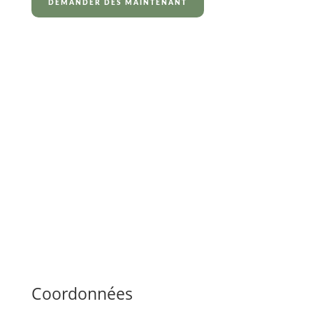
DEMANDER DÈS MAINTENANT
Nous contacter
Nous sommes là pour vous –
rapidement et
facilement.
Envoyer un message
Coordonnées