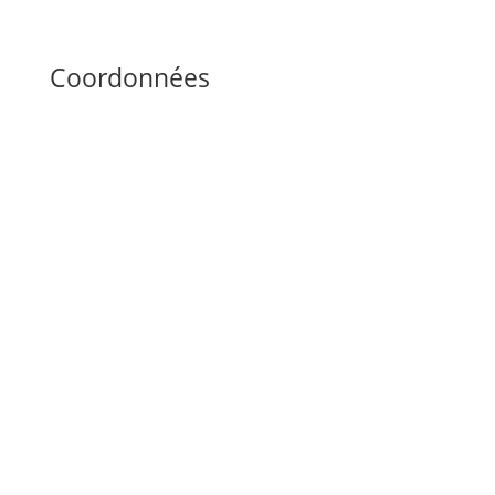
Envoyer un message
Coordonnées
Oilpressparts GmbH & Co. KG
Gewerbering 13
41372 Niederkrüchten
Allemagne