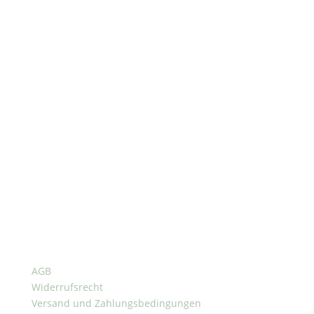
Horaires d'ouverture
Du lundi au jeudi :
de 8 h 30 à 16 h 30
Vendredi :
de 8 h 30 à 14 h 00
Contactez-nous
office@oilpressparts.com
+49 2163 8883626
AGB
Widerrufsrecht
Versand und Zahlungsbedingungen