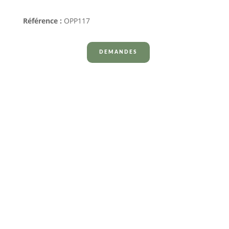
Référence :
OPP117
DEMANDES
Nous contacter
Nous sommes là pour vous –
rapidement et
facilement.