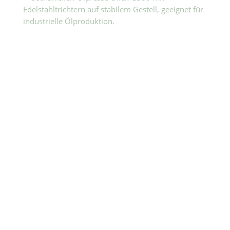
Solicitar presupuesto
Contáctanos
Estamos a tu disposición –
rápido y sin
complicaciones.