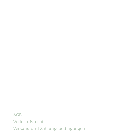
Horario de apertura
Mo – Do:
8:30 – 16:30 Uhr
Freitag:
8:30 – 14:00 Uhr
Ponte en contacto con nosotros
office@oilpressparts.com
+49 2163 8883626
AGB
Widerrufsrecht
Versand und Zahlungsbedingungen